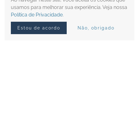
usamos para melhorar sua experiência. Veja nossa
10.1 Isenção de
Política de Privacidade
.
responsabilidade
Estou de acordo
Não, obrigado
ESCRITÓRIO
Alameda Santos, 880 - Cj. 21
Jardim Paulista, São Paulo - SP
CEP: 01418-002
CONTATOS